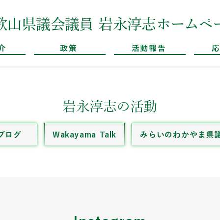
​和歌山県議会議員 岩永淳志ホームペ
介
政策
活動報告
岩永淳志の活動
ブログ
Wakayama Talk
みらいのわかやま県