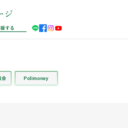
ージ
応援する
議会
Polimoney